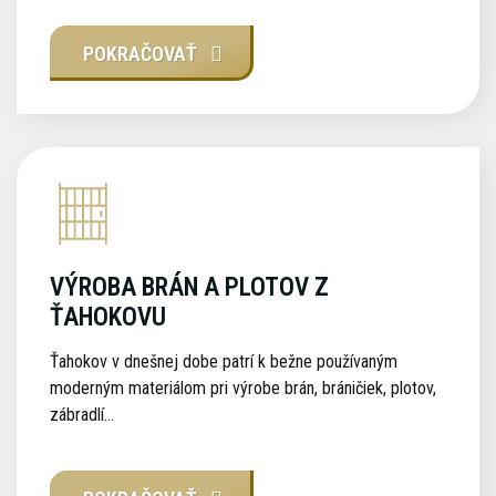
POKRAČOVAŤ
VÝROBA BRÁN A PLOTOV Z
ŤAHOKOVU
Ťahokov v dnešnej dobe patrí k bežne používaným
moderným materiálom pri výrobe brán, bráničiek, plotov,
zábradlí...