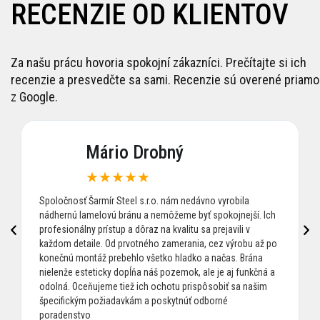
RECENZIE OD KLIENTOV
Za našu prácu hovoria spokojní zákazníci. Prečítajte si ich
recenzie a presvedčte sa sami. Recenzie sú overené priamo
z Google.
Mário Drobný
★
★
★
★
★
Spoločnosť Šarmír Steel s.r.o. nám nedávno vyrobila
nádhernú lamelovú bránu a nemôžeme byť spokojnejší. Ich
profesionálny prístup a dôraz na kvalitu sa prejavili v
každom detaile. Od prvotného zamerania, cez výrobu až po
konečnú montáž prebehlo všetko hladko a načas. Brána
nielenže esteticky dopĺňa náš pozemok, ale je aj funkčná a
odolná. Oceňujeme tiež ich ochotu prispôsobiť sa našim
špecifickým požiadavkám a poskytnúť odborné
poradenstvo